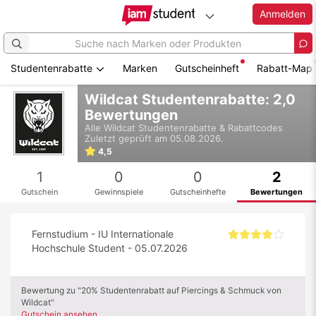
Anmelden
Studentenrabatte
Marken
Gutscheinheft
Rabatt-Map
Zum
Wildcat Studentenrabatte: 2,0
Hauptinhalt
Bewertungen
springen
Alle
Wildcat
Studentenrabatte & Rabattcodes
Zuletzt geprüft am 05.08.2026.
4,5
1
0
0
2
Gutschein
Gewinnspiele
Gutscheinhefte
Bewertungen
Fernstudium - IU Internationale
Hochschule Student - 05.07.2026
Bewertung zu "20% Studentenrabatt auf Piercings & Schmuck von
Wildcat"
Gutschein ansehen