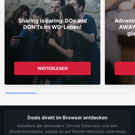
Wohnen
Sharing is caring: DOs and
Advent
DON’Ts im WG-Leben!
AWAY
gü
WEITERLESEN
Deals direkt im Browser entdecken
Installiere die iamstudent Chrome Extension und sieh
Studentenrabatte, sobald du auf Partner-Websites unterwegs