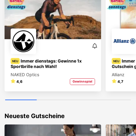
Immer dienstags: Gewinne 1x
Immer
NEU
NEU
Sportbrille nach Wahl!
Gutschein 
NAKED Optics
Allianz
4,6
4,7
Gewinnspiel
Neueste Gutscheine