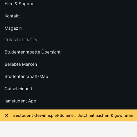
Hilfe & Support
Kontakt
Magazin
FÜR STUDENTEN
Studentenrabatte Übersicht
Beliebte Marken
Studentenrabatt-Map
Gutscheinheft
iamstudent App
Newsletter
×
mstudent Gewinnspiel-Sommer: Jetzt mitmachen & gewinnen!
WEITERE SERVICES
Studentenjobs