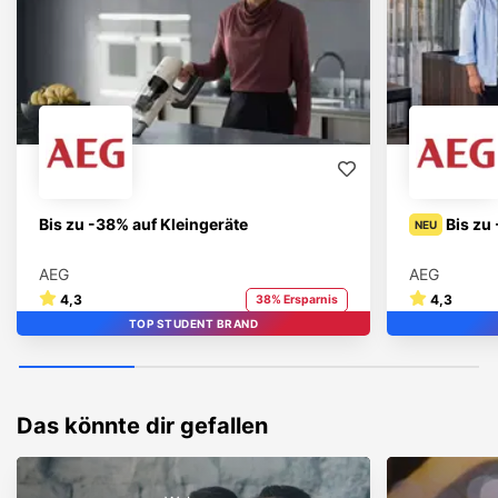
Bis zu -38% auf Kleingeräte
Bis zu
NEU
AEG
AEG
4,3
4,3
38% Ersparnis
TOP STUDENT BRAND
STUDENT BRAND
TOP
Das könnte dir gefallen