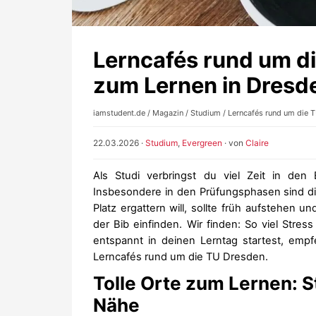
Lerncafés rund um di
zum Lernen in Dresd
iamstudent.de
/
Magazin
/
Studium
/ Lerncafés rund um die T
22.03.2026
·
Studium
,
Evergreen
· von
Claire
Als Studi verbringst du viel Zeit in den
Insbesondere in den Prüfungsphasen sind die
Platz ergattern will, sollte früh aufstehen 
der Bib einfinden. Wir finden: So viel Stre
entspannt in deinen Lerntag startest, empf
Lerncafés rund um die TU Dresden.
Tolle Orte zum Lernen: 
Nähe