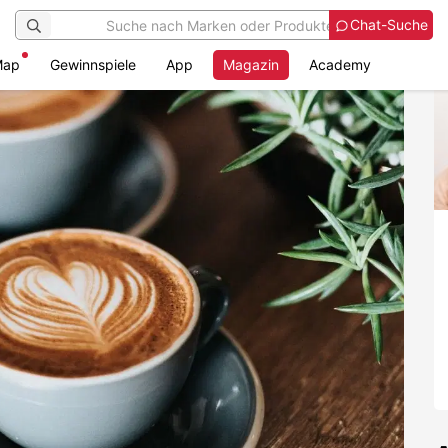
Chat-Suche
Map
Gewinnspiele
App
Magazin
Academy