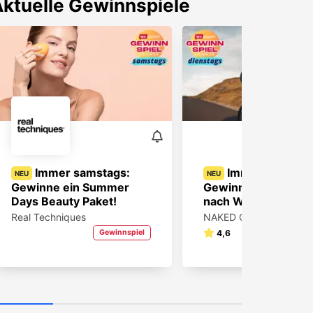
ktuelle Gewinnspiele
Immer samstags:
Immer dienstag
NEU
NEU
Gewinne ein Summer
Gewinne 1x Sportbri
Days Beauty Paket!
nach Wahl!
Real Techniques
NAKED Optics
Gewinnspiel
4,6
Gewin