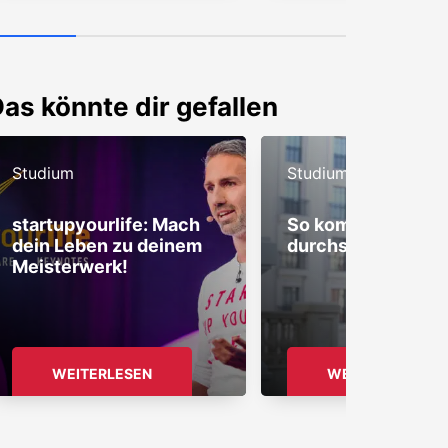
as könnte dir gefallen
Studium
Studium
startupyourlife: Mach
So kommst du gut
dein Leben zu deinem
durchs erste Sem
Meisterwerk!
WEITERLESEN
WEITERLESEN