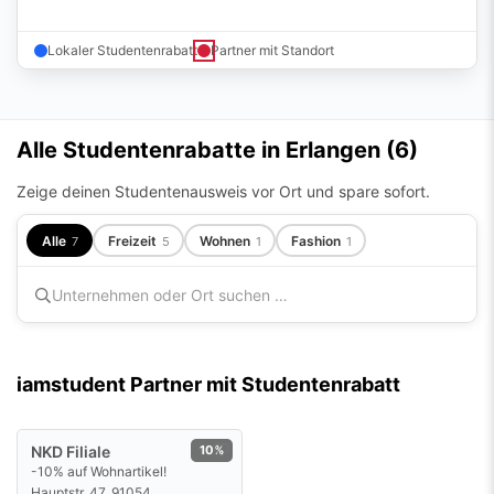
Alle Studentenrabatte in Erlangen (
6
)
Zeige deinen Studentenausweis vor Ort und spare sofort.
Alle
Freizeit
Wohnen
Fashion
7
5
1
1
iamstudent Partner mit Studentenrabatt
NKD Filiale
10%
-10% auf Wohnartikel!
Hauptstr. 47, 91054
Angebot ansehen