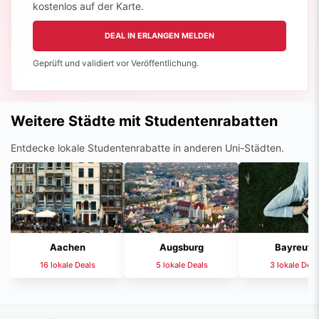
Geprüft und validiert vor Veröffentlichung.
Weitere Städte mit Studentenrabatten
Entdecke lokale Studentenrabatte in anderen Uni-Städten.
Aachen
Augsburg
Bayreuth
16 lokale Deals
5 lokale Deals
3 lokale Deal
Mehr über Erlangen
Erlangen verbindet Campusleben, kurze Wege, Altstadtflair und