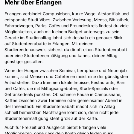
entspannte Studi-Vibes. Zwischen Vorlesung, Mensa, Bibliothek,
Fahrradwegen, Parks, Cafés und Freundeskreis findest du viele
Möglichkeiten, auch mit kleinem Budget unterwegs zu sein.
Gerade im Studienalltag lohnt sich deshalb ein genauer Blick
auf Studentenrabatte in Erlangen. Mit deinem
Studierendenausweis sicherst du dir oft einen Studentenrabatt
oder eine Studentenermäßigung und kannst deinen Alltag
günstiger gestalten.
Wenn der Hunger zwischen Seminar, Lernphase und Nebenjob
kommt, sind Mensen und Cafeterien meist eine der günstigsten
Anlaufstellen. Dazu kommen lokale Imbisse, Restaurants, Bars
und Cafés, die mit Mittagsangeboten, Studi-Specials oder
Getränkedeals punkten. Ob schnelle Pause in Campusnähe,
Kaffee zwischen zwei Terminen oder gemeinsamer Abend in
der Innenstadt: Ein Studentenrabatt macht sich im Alltag
schnell bemerkbar. Nachfragen lohnt sich, denn nicht jede
Studentenermäßigung steht groß auf der Karte.
Auch für Freizeit und Ausgleich bietet Erlangen viele
Möglichkeiten, ohne dass dein Konto gleich leiden muss.
Hochschulsport, Fitness, Yoga, Schwimmen, Klettern, Kino,
Kultur, Kneipenabende oder entspannte Auszeiten im Grünen
sorgen für Abwechslung nach einem langen Unitag. Mit lokalen