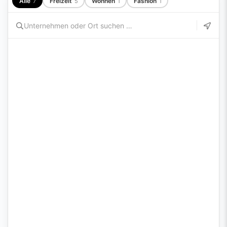
Alle
Freizeit
Wohnen
Fashion
7
5
1
1
Diese Karte benötigt Cookies.
Bitte akzeptiere die Karten-Cookies in deinen
Cookie-
Einstellungen
.
Lokaler Studentenrabatt
Partner mit Standort