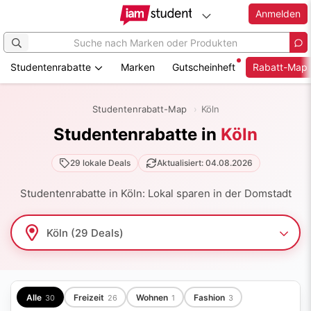
Anmelden
Studentenrabatte
Marken
Gutscheinheft
Rabatt-Map
Zum
Hauptinhalt
Studentenrabatt-Map
Köln
springen
Studentenrabatte in
Köln
29 lokale Deals
Aktualisiert: 04.08.2026
Studentenrabatte in Köln: Lokal sparen in der Domstadt
Alle
Freizeit
Wohnen
Fashion
30
26
1
3