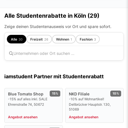
Alle Studentenrabatte in Köln (
29
)
Zeige deinen Studentenausweis vor Ort und spare sofort.
Alle
Freizeit
Wohnen
Fashion
30
26
1
3
iamstudent Partner mit Studentenrabatt
Blue Tomato Shop
15%
NKD Filiale
10%
-15% auf alles inkl. SALE
-10% auf Wohnartikel!
Ehrenstraße 74, 50672
Dellbrücker Hauptstr. 130,
51069
Angebot ansehen
Angebot ansehen