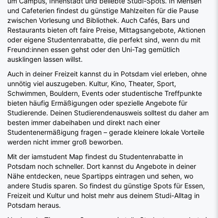
um Campus, Innenstadt und beliebte Studi-Spots. In Mensen
und Cafeterien findest du günstige Mahlzeiten für die Pause
zwischen Vorlesung und Bibliothek. Auch Cafés, Bars und
Restaurants bieten oft faire Preise, Mittagsangebote, Aktionen
oder eigene Studentenrabatte, die perfekt sind, wenn du mit
Freund:innen essen gehst oder den Uni-Tag gemütlich
ausklingen lassen willst.
Auch in deiner Freizeit kannst du in Potsdam viel erleben, ohne
unnötig viel auszugeben. Kultur, Kino, Theater, Sport,
Schwimmen, Bouldern, Events oder studentische Treffpunkte
bieten häufig Ermäßigungen oder spezielle Angebote für
Studierende. Deinen Studierendenausweis solltest du daher am
besten immer dabeihaben und direkt nach einer
Studentenermäßigung fragen – gerade kleinere lokale Vorteile
werden nicht immer groß beworben.
Mit der iamstudent Map findest du Studentenrabatte in
Potsdam noch schneller. Dort kannst du Angebote in deiner
Nähe entdecken, neue Spartipps eintragen und sehen, wo
andere Studis sparen. So findest du günstige Spots für Essen,
Freizeit und Kultur und holst mehr aus deinem Studi-Alltag in
Potsdam heraus.