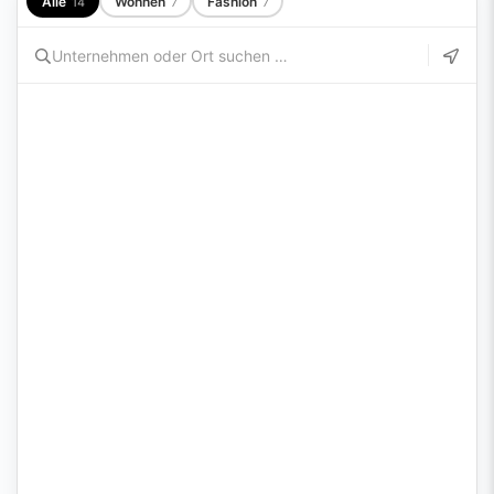
Alle
Wohnen
Fashion
14
7
7
Diese Karte benötigt Cookies.
Bitte akzeptiere die Karten-Cookies in deinen
Cookie-
Einstellungen
.
Lokaler Studentenrabatt
Partner mit Standort