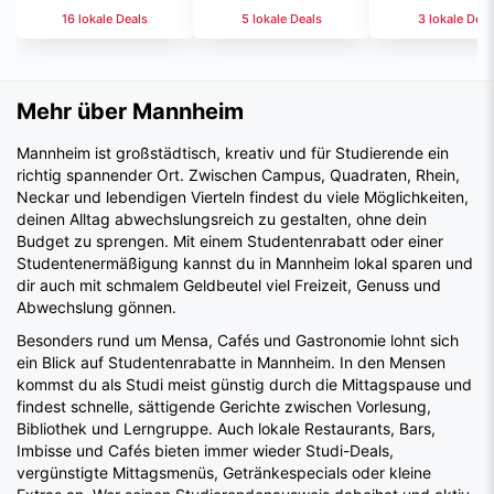
Mehr über Mannheim
Mannheim ist großstädtisch, kreativ und für Studierende ein
richtig spannender Ort. Zwischen Campus, Quadraten, Rhein,
Neckar und lebendigen Vierteln findest du viele Möglichkeiten,
deinen Alltag abwechslungsreich zu gestalten, ohne dein
Budget zu sprengen. Mit einem Studentenrabatt oder einer
Studentenermäßigung kannst du in Mannheim lokal sparen und
dir auch mit schmalem Geldbeutel viel Freizeit, Genuss und
Abwechslung gönnen.
Besonders rund um Mensa, Cafés und Gastronomie lohnt sich
ein Blick auf Studentenrabatte in Mannheim. In den Mensen
kommst du als Studi meist günstig durch die Mittagspause und
findest schnelle, sättigende Gerichte zwischen Vorlesung,
Bibliothek und Lerngruppe. Auch lokale Restaurants, Bars,
Imbisse und Cafés bieten immer wieder Studi-Deals,
vergünstigte Mittagsmenüs, Getränkespecials oder kleine
Extras an. Wer seinen Studierendenausweis dabeihat und aktiv
nach einem Studentenrabatt fragt, entdeckt oft Angebote, die
nicht überall groß ausgeschildert sind.