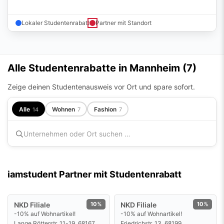
Alle Studentenrabatte in Mannheim (
7
)
Zeige deinen Studentenausweis vor Ort und spare sofort.
Alle
Wohnen
Fashion
14
7
7
iamstudent Partner mit Studentenrabatt
NKD Filiale
10%
NKD Filiale
10%
-10% auf Wohnartikel!
-10% auf Wohnartikel!
Lange Rötterstr. 11-19, 68167
Friedrichstr. 13, 68199
Angebot ansehen
Angebot ansehen