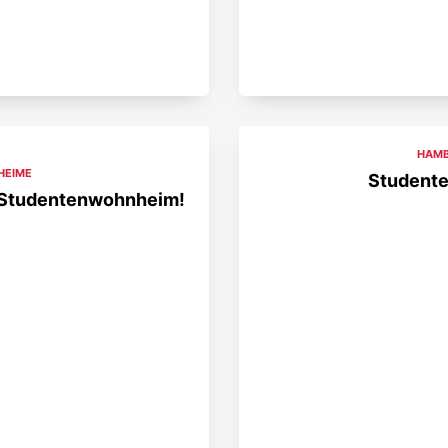
HAM
HEIME
Student
n Studentenwohnheim!