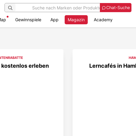
Chat-Suche
Map
Gewinnspiele
App
Magazin
Academy
NTENRABATTE
HAM
 kostenlos erleben
Lerncafés in Hamb