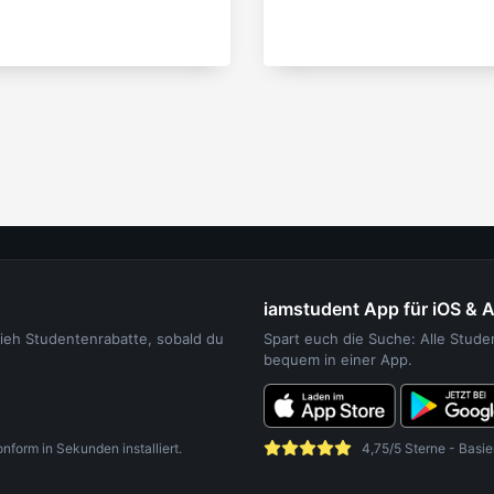
iamstudent App für iOS & 
sieh Studentenrabatte, sobald du
Spart euch die Suche: Alle Stud
bequem in einer App.
orm in Sekunden installiert.
4,75/5 Sterne - Basie